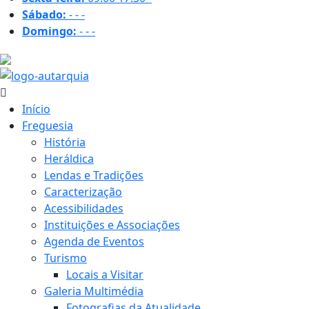
Sábado:
-
-
-
Domingo:
-
-
-
23.7 ºC
Início
Freguesia
História
Heráldica
Lendas e Tradições
Caracterização
Acessibilidades
Instituições e Associações
Agenda de Eventos
Turismo
Locais a Visitar
Galeria Multimédia
Fotografias da Atualidade