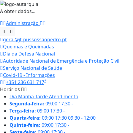
A obter dados...
Administração
geral@jf-pussossaopedro.pt
Queimas e Queimadas
Dia da Defesa Nacional
Autoridade Nacional de Emergência e Proteção Civil
Serviço Nacional de Saúde
Covid-19 - Informações
*
+351 236 631 717
Horários
Dia
Manhã
Tarde
Atendimento
Segunda-feira:
09:00
17:30
-
Terça-feira:
09:00
17:30
-
Quarta-feira:
09:00
17:30
09:30 - 12:00
Quinta-feira:
09:00
17:30
-
Sexta-feira:
09:00
17:30
-