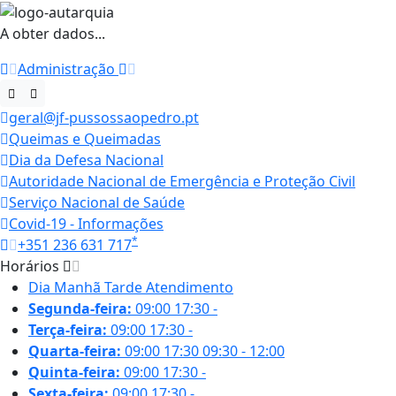
A obter dados...
Administração
geral@jf-pussossaopedro.pt
Queimas e Queimadas
Dia da Defesa Nacional
Autoridade Nacional de Emergência e Proteção Civil
Serviço Nacional de Saúde
Covid-19 - Informações
*
+351 236 631 717
Horários
Dia
Manhã
Tarde
Atendimento
Segunda-feira:
09:00
17:30
-
Terça-feira:
09:00
17:30
-
Quarta-feira:
09:00
17:30
09:30 - 12:00
Quinta-feira:
09:00
17:30
-
Sexta-feira:
09:00
17:30
-