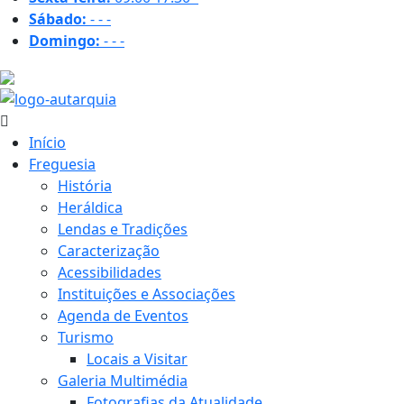
Sábado:
-
-
-
Domingo:
-
-
-
15.9 ºC
Início
Freguesia
História
Heráldica
Lendas e Tradições
Caracterização
Acessibilidades
Instituições e Associações
Agenda de Eventos
Turismo
Locais a Visitar
Galeria Multimédia
Fotografias da Atualidade