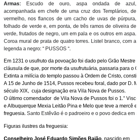
Armas:
Escudo de ouro, aspa ondada de azul,
acompanhada em chefe de uma cruz dos Templários, de
vermelho, nos flancos de um cacho de uvas de púrpura,
folhado de verde e, em ponta, de três ramos de oliveira de
verde, frutados de negro, um em pala e os outros em aspa.
Coroa mural de prata de quatro torres. Listel branco, com a
legenda a negro: “ PUSSOS “.
Em 1231 o usufruto da povoação foi dado pelo Grão Mestre 
d
cláusula de que, por morte da usufrutuária, passaria para o 
Extinta a milícia do templo passou à Ordem de Cristo,
 consti
A 15 de Junho de 1514, Pussos recebeu foral, dado por D. Man
século XIX,  cuja designação era Vila Nova de Pussos.
O último comendador 
 de Vila Nova de Pussos foi o 1.° Visc
e Albuquerque Mexia Leitão Pina e Melo
 que teve a mercê e
freguesia. 
Santo Estêvão é o padroeiro e o povo dedica em s
Figuras ilustres da freguesia:
Conselheiro José Eduardo Simões Baião
, nascido em