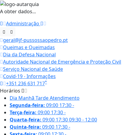
A obter dados...
Administração
geral@jf-pussossaopedro.pt
Queimas e Queimadas
Dia da Defesa Nacional
Autoridade Nacional de Emergência e Proteção Civil
Serviço Nacional de Saúde
Covid-19 - Informações
*
+351 236 631 717
Horários
Dia
Manhã
Tarde
Atendimento
Segunda-feira:
09:00
17:30
-
Terça-feira:
09:00
17:30
-
Quarta-feira:
09:00
17:30
09:30 - 12:00
Quinta-feira:
09:00
17:30
-
Sexta-feira:
09:00
17:30
-