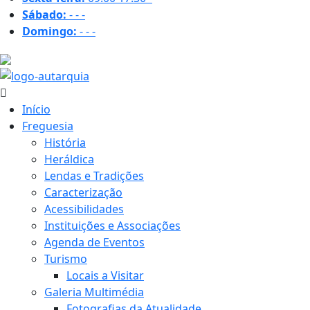
Sábado:
-
-
-
Domingo:
-
-
-
17.7 ºC
Início
Freguesia
História
Heráldica
Lendas e Tradições
Caracterização
Acessibilidades
Instituições e Associações
Agenda de Eventos
Turismo
Locais a Visitar
Galeria Multimédia
Fotografias da Atualidade