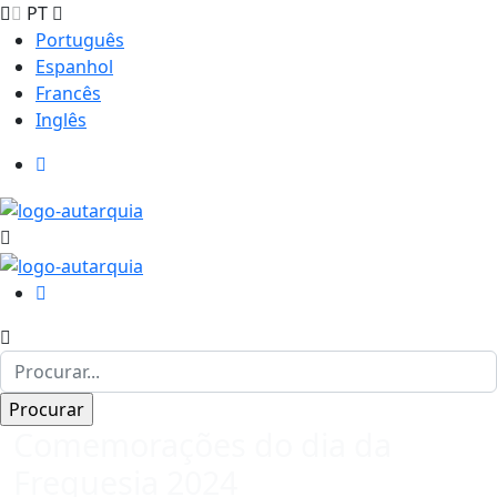
PT
Português
Espanhol
Francês
Inglês
Comemorações do dia da
Freguesia 2024