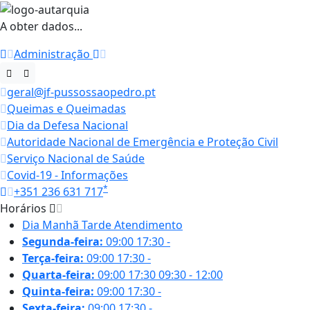
A obter dados...
Administração
geral@jf-pussossaopedro.pt
Queimas e Queimadas
Dia da Defesa Nacional
Autoridade Nacional de Emergência e Proteção Civil
Serviço Nacional de Saúde
Covid-19 - Informações
*
+351 236 631 717
Horários
Dia
Manhã
Tarde
Atendimento
Segunda-feira:
09:00
17:30
-
Terça-feira:
09:00
17:30
-
Quarta-feira:
09:00
17:30
09:30 - 12:00
Quinta-feira:
09:00
17:30
-
Sexta-feira:
09:00
17:30
-