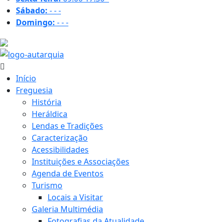
Sábado:
-
-
-
Domingo:
-
-
-
20.5 ºC
Início
Freguesia
História
Heráldica
Lendas e Tradições
Caracterização
Acessibilidades
Instituições e Associações
Agenda de Eventos
Turismo
Locais a Visitar
Galeria Multimédia
Fotografias da Atualidade