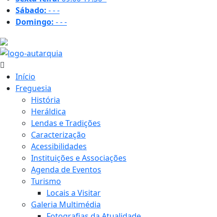
Sábado:
-
-
-
Domingo:
-
-
-
22 ºC
Início
Freguesia
História
Heráldica
Lendas e Tradições
Caracterização
Acessibilidades
Instituições e Associações
Agenda de Eventos
Turismo
Locais a Visitar
Galeria Multimédia
Fotografias da Atualidade