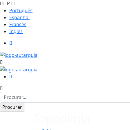
PT
Português
Espanhol
Francês
Inglês
Toponímia