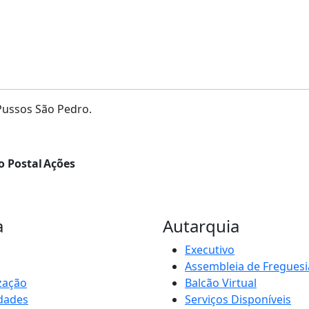
Pussos São Pedro.
o Postal
Ações
a
Autarquia
Executivo
Assembleia de Freguesi
zação
Balcão Virtual
idades
Serviços Disponíveis