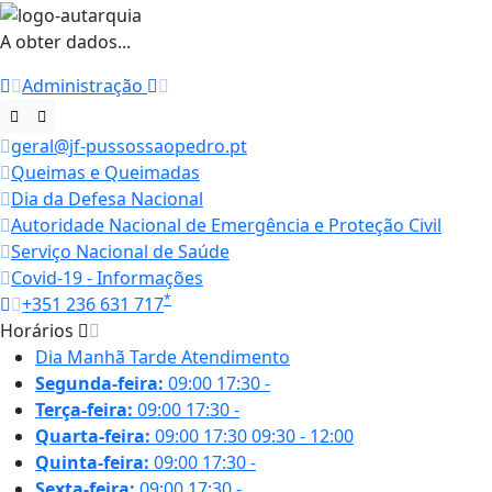
A obter dados...
Administração
geral@jf-pussossaopedro.pt
Queimas e Queimadas
Dia da Defesa Nacional
Autoridade Nacional de Emergência e Proteção Civil
Serviço Nacional de Saúde
Covid-19 - Informações
*
+351 236 631 717
Horários
Dia
Manhã
Tarde
Atendimento
Segunda-feira:
09:00
17:30
-
Terça-feira:
09:00
17:30
-
Quarta-feira:
09:00
17:30
09:30 - 12:00
Quinta-feira:
09:00
17:30
-
Sexta-feira:
09:00
17:30
-