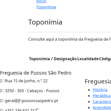
Início
Toponímia
Toponímia
Consulte aqui a toponímia da Freguesia de 
Toponímia / Designação
Localidade
Códig
Freguesia de Pussos São Pedro
Freguesi
Rua 15 de Junho, n.º 22
História
3250 - 350 - Cabaços - Pussos
Heráldica
geral@jf-pussossaopedro.pt
Caracteri
Acessibil
*
+351 236 631 717