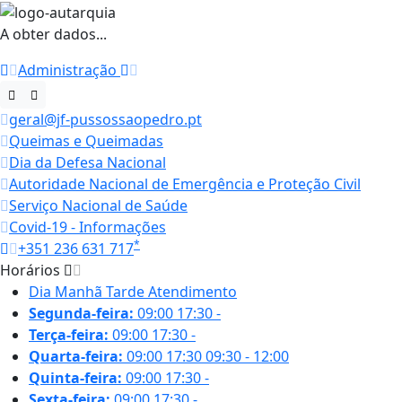
A obter dados...
Administração
geral@jf-pussossaopedro.pt
Queimas e Queimadas
Dia da Defesa Nacional
Autoridade Nacional de Emergência e Proteção Civil
Serviço Nacional de Saúde
Covid-19 - Informações
*
+351 236 631 717
Horários
Dia
Manhã
Tarde
Atendimento
Segunda-feira:
09:00
17:30
-
Terça-feira:
09:00
17:30
-
Quarta-feira:
09:00
17:30
09:30 - 12:00
Quinta-feira:
09:00
17:30
-
Sexta-feira:
09:00
17:30
-