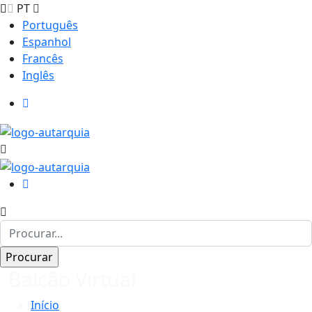
PT
Português
Espanhol
Francês
Inglês
Balcão Virtual
Início