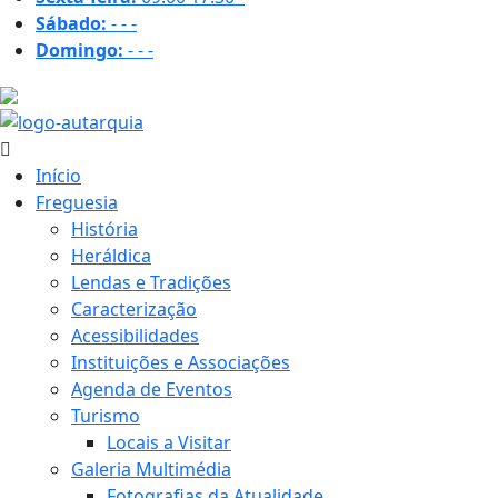
Sábado:
-
-
-
Domingo:
-
-
-
22.3 ºC
Início
Freguesia
História
Heráldica
Lendas e Tradições
Caracterização
Acessibilidades
Instituições e Associações
Agenda de Eventos
Turismo
Locais a Visitar
Galeria Multimédia
Fotografias da Atualidade