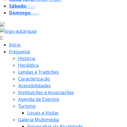
Sábado:
-
-
-
Domingo:
-
-
-
31.4 ºC
Início
Freguesia
História
Heráldica
Lendas e Tradições
Caracterização
Acessibilidades
Instituições e Associações
Agenda de Eventos
Turismo
Locais a Visitar
Galeria Multimédia
Fotografias da Atualidade