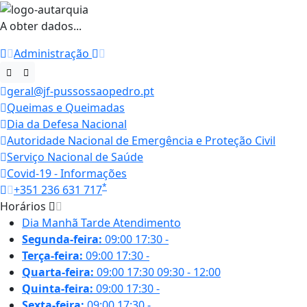
A obter dados...
Administração
geral@jf-pussossaopedro.pt
Queimas e Queimadas
Dia da Defesa Nacional
Autoridade Nacional de Emergência e Proteção Civil
Serviço Nacional de Saúde
Covid-19 - Informações
*
+351 236 631 717
Horários
Dia
Manhã
Tarde
Atendimento
Segunda-feira:
09:00
17:30
-
Terça-feira:
09:00
17:30
-
Quarta-feira:
09:00
17:30
09:30 - 12:00
Quinta-feira:
09:00
17:30
-
Sexta-feira:
09:00
17:30
-